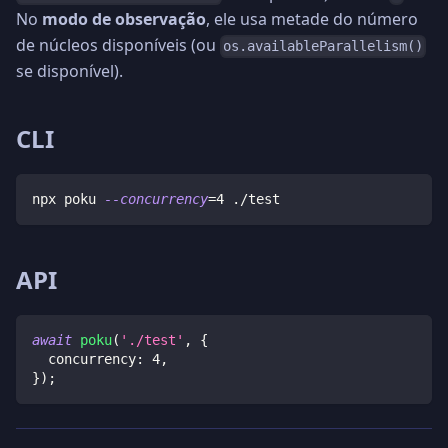
No
modo de observação
, ele usa metade do número
de núcleos disponíveis (ou
os.availableParallelism()
se disponível).
CLI
npx poku 
--concurrency
=
4
 ./test
API
await
poku
(
'./test'
,
{
  concurrency
:
4
,
}
)
;