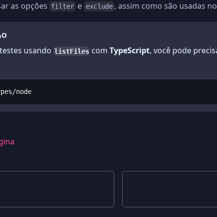
sar as opções
e
, assim como são usadas n
filter
exclude
ÃO
 testes usando
com
TypeScript
, você pode precis
listFiles
ypes/node
gina