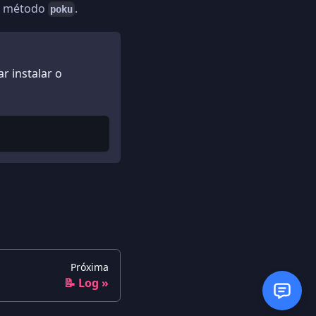
o método
.
poku
ar instalar o
Próxima
📝 Log