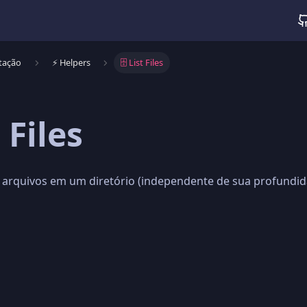
tação
⚡️ Helpers
🗄️ List Files
t Files
 arquivos em um diretório (independente de sua profundid