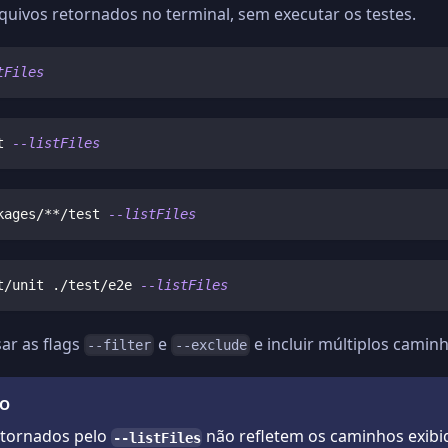
quivos retornados no terminal, sem executar os testes.
tFiles
t 
--listFiles
kages/**/test 
--listFiles
t/unit ./test/e2e 
--listFiles
ar as flags
e
e incluir múltiplos caminh
--filter
--exclude
ÃO
etornados pelo
não refletem os caminhos exibi
--listFiles