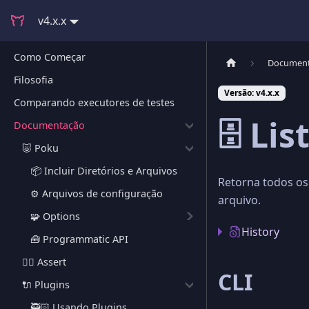
v4.x.x
Como Começar
Documen
Filosofia
Versão: v4.x.x
Comparando executores de testes
🗄️ Lis
Documentação
🐷 Poku
📦 Incluir Diretórios e Arquivos
Retorna todos os
⚙️ Arquivos de configuração
arquivo.
🧩 Options
History
🧰 Programmatic API
🕵🏻 Assert
CLI
🔌 Plugins
🥷🏻 Usando Plugins