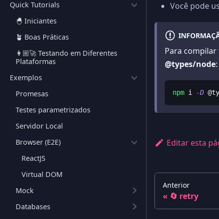
Quick Tutorials
Você pode u
🐣 Iniciantes
INFORMAÇ
🪴 Boas Práticas
Para compilar
👩🏼‍🚀 Testando em Diferentes
Plataformas
@types/node
:
Exemplos
npm
 i 
-D
 @t
Promesas
Testes parametrizados
Servidor Local
Editar esta pá
Browser (E2E)
ReactJS
Virtual DOM
Anterior
Mock
🔄 retry
Databases