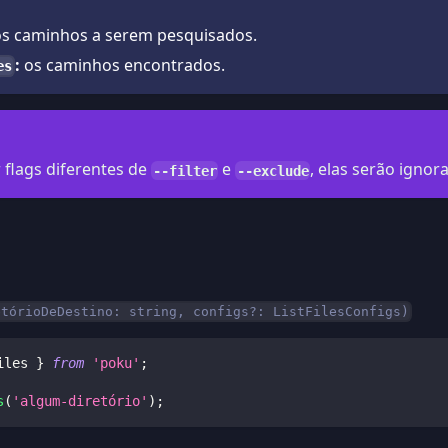
s caminhos a serem pesquisados.
:
os caminhos encontrados.
es
 flags diferentes de
e
, elas serão ignor
--filter
--exclude
etórioDeDestino: string, configs?: ListFilesConfigs)
iles 
}
from
'poku'
;
s
(
'algum-diretório'
)
;