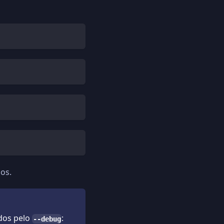
os.
dos pelo
:
--debug