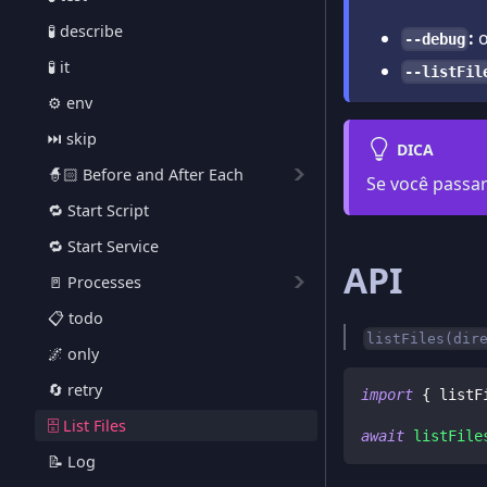
🧪 describe
:
o
--debug
🧪 it
--listFil
⚙️ env
⏭️ skip
DICA
🧙🏻 Before and After Each
Se você passar
🔁 Start Script
🔁 Start Service
API
🚪 Processes
📋 todo
listFiles(dir
🌌 only
🔄 retry
import
{
 listF
🗄️ List Files
await
listFile
📝 Log