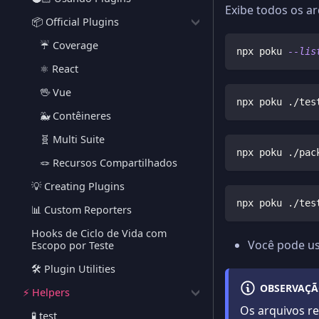
Exibe todos os ar
📦 Official Plugins
☔️ Coverage
npx poku 
--lis
⚛️ React
🖖 Vue
npx poku ./tes
🐳 Contêineres
🧬 Multi Suite
npx poku ./pac
🪢 Recursos Compartilhados
💡 Creating Plugins
npx poku ./tes
📊 Custom Reporters
Hooks de Ciclo de Vida com
Você pode us
Escopo por Teste
🛠️ Plugin Utilities
OBSERVAÇ
⚡️ Helpers
Os arquivos r
🧪 test