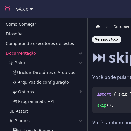
v4.x.x
Como Começar
Documen
Filosofia
Versão: v4.x.x
Comparando executores de testes
⏭️ sk
Documentação
🐷 Poku
📦 Incluir Diretórios e Arquivos
Você pode pular 
⚙️ Arquivos de configuração
🧩 Options
import
{
 skip 
🧰 Programmatic API
skip
(
)
;
🕵🏻 Assert
🔌 Plugins
Você também po
🥷🏻 Usando Plugins