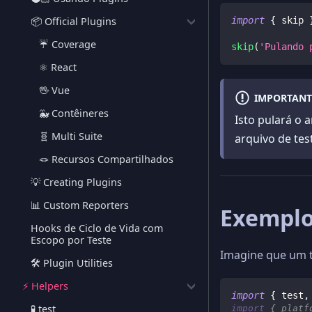
📦 Official Plugins
import
{
 skip 
☔️ Coverage
skip
(
'Pulando 
⚛️ React
🖖 Vue
IMPORTANT
🐳 Contêineres
Isto pulará o 
🧬 Multi Suite
arquivo de tes
🪢 Recursos Compartilhados
💡 Creating Plugins
📊 Custom Reporters
Exempl
Hooks de Ciclo de Vida com
Escopo por Teste
Imagine que um t
🛠️ Plugin Utilities
⚡️ Helpers
import
{
 test
,
🧪 test
import
{
 platf