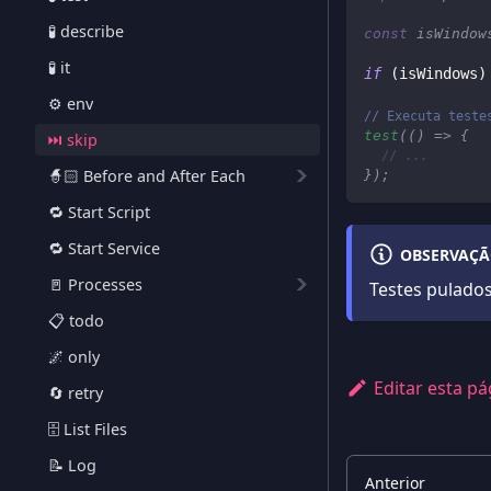
🧪 describe
const
 isWindow
🧪 it
if
(
isWindows
)
⚙️ env
// Executa teste
test
(
(
)
=>
{
⏭️ skip
// ...
🧙🏻 Before and After Each
}
)
;
🔁 Start Script
🔁 Start Service
OBSERVAÇ
🚪 Processes
Testes pulado
📋 todo
🌌 only
Editar esta pá
🔄 retry
🗄️ List Files
📝 Log
Anterior