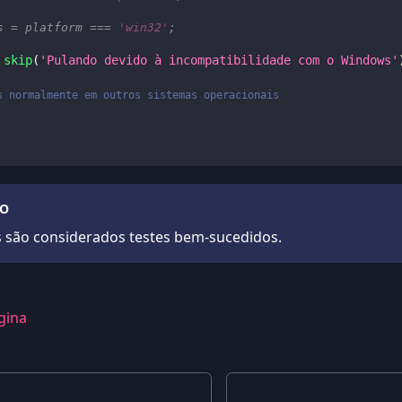
s 
=
 platform 
===
'win32'
;
skip
(
'Pulando devido à incompatibilidade com o Windows'
s normalmente em outros sistemas operacionais
ÃO
s são considerados testes bem-sucedidos.
gina