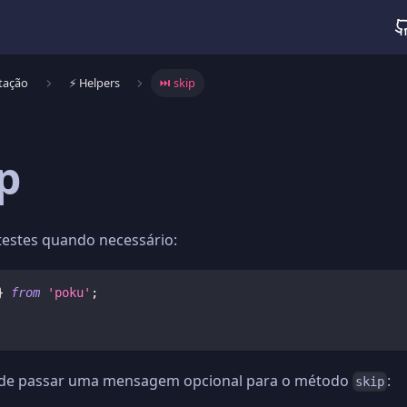
tação
⚡️ Helpers
⏭️ skip
ip
testes quando necessário:
}
from
'poku'
;
de passar uma mensagem opcional para o método
:
skip