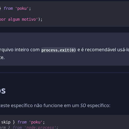
}
from
'poku'
;
por algum motivo'
)
;
arquivo inteiro com
e é recomendável usá-lo
process.exit(0)
te.
os
este específico não funcione em um
SO
específico:
 skip 
}
from
'poku'
;
orm 
}
from
'node:process'
;