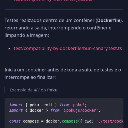
Testes realizados dentro de um contêiner (
Dockerfile
),
retornando a saída, interrompendo o contêiner e
limpando a imagem:
test/compatibility-by-dockerfile/bun-canary.test.ts
Inicia um contêiner antes de toda a suíte de testes e o
interrompe ao finalizar:
Exemplo de
API
do
Poku
.
import
{
 poku
,
 exit 
}
from
'poku'
;
import
{
 docker 
}
from
'@pokujs/docker'
;
const
 compose 
=
 docker
.
compose
(
{
 cwd
:
'./test/docker