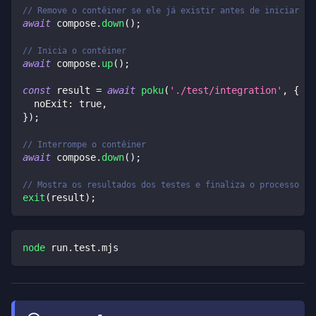
// Remove o contêiner se ele já existir antes de iniciar
await
 compose
.
down
(
)
;
// Inicia o contêiner
await
 compose
.
up
(
)
;
const
 result 
=
await
poku
(
'./test/integration'
,
{
  noExit
:
true
,
}
)
;
// Interrompe o contêiner
await
 compose
.
down
(
)
;
// Mostra os resultados dos testes e finaliza o processo co
exit
(
result
)
;
node
 run.test.mjs