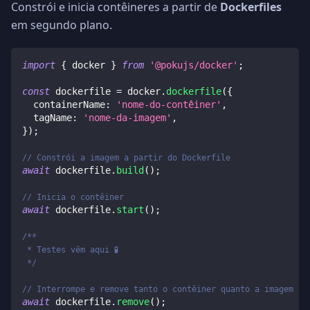
Constrói e inicia contêineres a partir de
Dockerfiles
em segundo plano.
import
{
 docker 
}
from
'@pokujs/docker'
;
const
 dockerfile 
=
 docker
.
dockerfile
(
{
  containerName
:
'nome-do-contêiner'
,
  tagName
:
'nome-da-imagem'
,
}
)
;
// Constrói a imagem a partir do Dockerfile
await
 dockerfile
.
build
(
)
;
// Inicia o contêiner
await
 dockerfile
.
start
(
)
;
/**
 * Testes vêm aqui 🧪
 */
// Interrompe e remove tanto o contêiner quanto a imagem
await
 dockerfile
.
remove
(
)
;