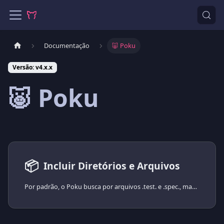
Documentação
🐷 Poku
Versão: v4.x.x
🐷 Poku
📦
Incluir Diretórios e Arquivos
Por padrão, o Poku busca por arquivos .test. e .spec., mas você pode customizá-lo usando a opção filter.