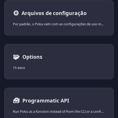
⚙️
Arquivos de configuração
Por padrão, o Poku vem com as configurações de uso mais comuns predefinidas, mas você pode ajustá-las como desejar.
🧩
Options
15 itens
🧰
Programmatic API
Run Poku as a function instead of from the CLI or a configuration file.