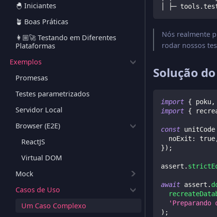
🐣 Iniciantes
│ ├─ tools.tes
🪴 Boas Práticas
Nós realmente p
👩🏼‍🚀 Testando em Diferentes
rodar nossos tes
Plataformas
Exemplos
Solução do
Promesas
Testes parametrizados
import
{
 poku
,
Servidor Local
import
{
 recre
Browser (E2E)
const
 unitCode
  noExit
:
true
ReactJS
}
)
;
Virtual DOM
assert
.
strictE
Mock
await
 assert
.
d
Casos de Uso
recreateData
'Preparando 
Um Caso Complexo
)
;