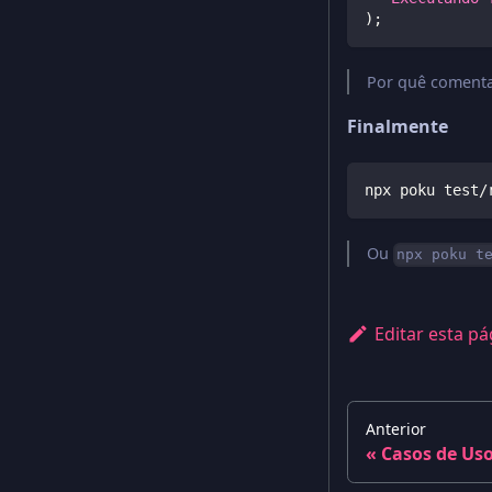
)
;
Por quê comenta
Finalmente
npx poku test/
Ou
npx poku t
Editar esta pá
Anterior
Casos de Us