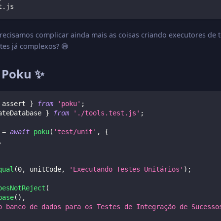
t.js
recisamos complicar ainda mais as coisas criando executores de 
tes já complexos? 😅
 Poku ✨
 assert 
}
from
'poku'
;
ateDatabase 
}
from
'./tools.test.js'
;
 
=
await
poku
(
'test/unit'
,
{
,
qual
(
0
,
 unitCode
,
'Executando Testes Unitários'
)
;
oesNotReject
(
base
(
)
,
o banco de dados para os Testes de Integração de Sucesso