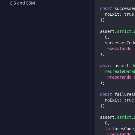
CJS and ESM
const
 successe
  noExit
:
true
}
)
;
assert
.
strictE
0
,
  successesCod
'Executando 
)
;
await
 assert
.
d
recreateData
'Preparando 
)
;
const
 failures
  noExit
:
true
}
)
;
assert
.
strictE
0
,
  failuresCode
'Executando 