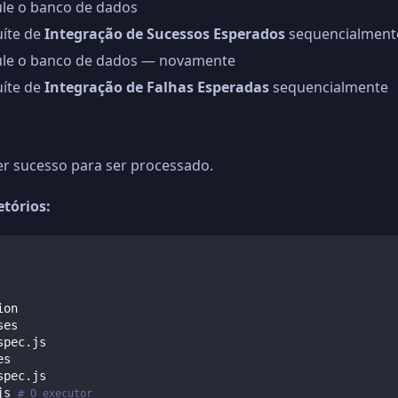
le o banco de dados
uíte de
Integração de Sucessos Esperados
sequencialment
ule o banco de dados — novamente
uíte de
Integração de Falhas Esperadas
sequencialmente
r sucesso para ser processado.
etórios:
ion
ses
spec.js
es
spec.js
js 
# O executor