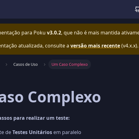
mentação para
Poku
v3.0.2
, que não é mais mantida ativam
ntação atualizada, consulte a
versão mais recente
(
v4.x.x
).
Casos de Uso
Um Caso Complexo
aso Complexo
ssos para realizar um teste:
íte de
Testes Unitários
em paralelo