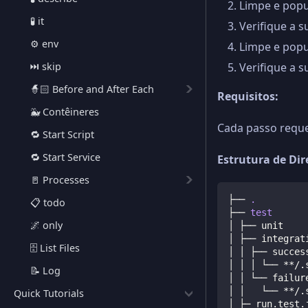
Limpe e popu
🧪 it
Verifique a s
⚙️ env
Limpe e pop
⏭️ skip
Verifique a s
🧙🏻 Before and After Each
Requisitos:
🐳 Contêineres
Cada passo reque
🔁 Start Script
🔁 Start Service
Estrutura de Dir
🚪 Processes
├── 
.
📋 todo
├── 
test
🌌 only
│ ├── unit
│ ├── integrat
🗄️ List Files
│ │ ├── succes
│ │ │ └── **/.
📝 Log
│ │ └── failur
│ │   └── **/.
Quick Tutorials
│ ├─ run.test.