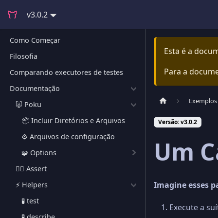
v3.0.2
Como Começar
Esta é a docu
Filosofia
Para a docume
Comparando executores de testes
Documentação
Exemplos
🐷 Poku
📦 Incluir Diretórios e Arquivos
Versão: v3.0.2
⚙️ Arquivos de configuração
Um C
🧩 Options
🕵🏻 Assert
Imagine esses pa
⚡️ Helpers
🧪 test
Execute a su
🧪 describe