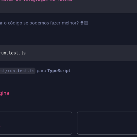
r o código se podemos fazer melhor? 🧙🏻
run.test.js
para
TypeScript
.
est/run.test.ts
gina
o