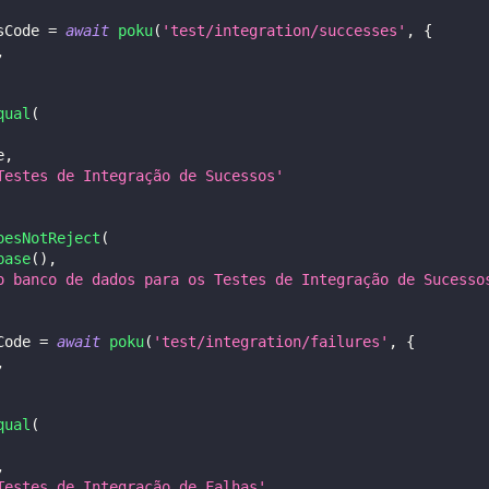
sCode 
=
await
poku
(
'test/integration/successes'
,
{
,
qual
(
e
,
Testes de Integração de Sucessos'
oesNotReject
(
base
(
)
,
o banco de dados para os Testes de Integração de Sucesso
Code 
=
await
poku
(
'test/integration/failures'
,
{
,
qual
(
,
Testes de Integração de Falhas'