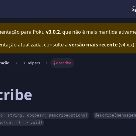
mentação para
Poku
v3.0.2
, que não é mais mantida ativam
ntação atualizada, consulte a
versão mais recente
(
v4.x.x
).
tação
⚡️ Helpers
🧪 describe
cribe
|
lo: string, opções?: DescribeOptions)
describe(mensagem
be(cb: () => void)