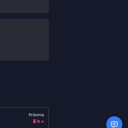
Próxima
🧪 it