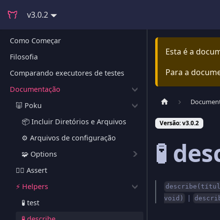
v3.0.2
Como Começar
Esta é a docu
Filosofia
Para a docume
Comparando executores de testes
Documentação
Documen
🐷 Poku
📦 Incluir Diretórios e Arquivos
Versão: v3.0.2
⚙️ Arquivos de configuração
🧪 des
🧩 Options
🕵🏻 Assert
⚡️ Helpers
describe(títu
|
void)
descri
🧪 test
🧪 describe