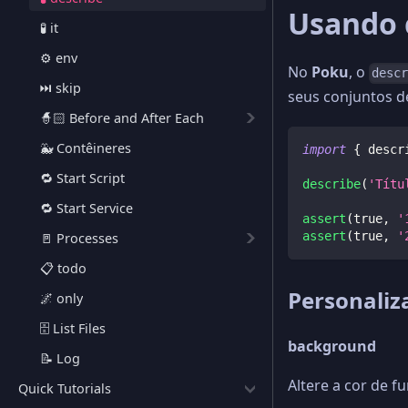
Usando 
🧪 it
⚙️ env
No
Poku
, o
desc
⏭️ skip
seus conjuntos de
🧙🏻 Before and After Each
🐳 Contêineres
import
{
 descr
🔁 Start Script
describe
(
'Títu
🔁 Start Service
assert
(
true
,
'
assert
(
true
,
'
🚪 Processes
📋 todo
Personaliz
🌌 only
🗄️ List Files
background
📝 Log
Altere a cor de f
Quick Tutorials