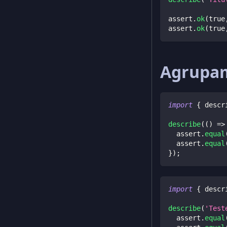
assert
.
ok
(
true
assert
.
ok
(
true
Agrupam
import
{
 descr
describe
(
(
)
=>
  assert
.
equal
  assert
.
equal
}
)
;
import
{
 descr
describe
(
'Test
  assert
.
equal