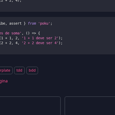
(
2
+
2
,
4
)
;
ibe
,
 assert 
}
from
'poku'
;
es de soma'
,
(
)
=>
{
(
1
+
1
,
2
,
'1 + 1 deve ser 2'
)
;
(
2
+
2
,
4
,
'2 + 2 deve ser 4'
)
;
rplate
tdd
bdd
gina