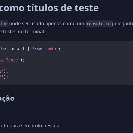
como títulos de teste
pode ser usado apenas como um
elegante
ribe
console.log
 testes no terminal.
ibe
,
 assert 
}
from
'poku'
;
lo Teste'
)
;
1'
)
;
2'
)
;
ação
undo para seu título pessoal.