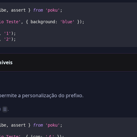
ibe
,
 assert 
}
from
'poku'
;
lo Teste'
,
{
 background
:
'blue'
}
)
;
,
'1'
)
;
,
'2'
)
;
íveis
rmite a personalização do prefixo.
é
.
☰
ibe
,
 assert 
}
from
'poku'
;
lo Teste'
,
{
 icon
:
'🔬'
}
)
;