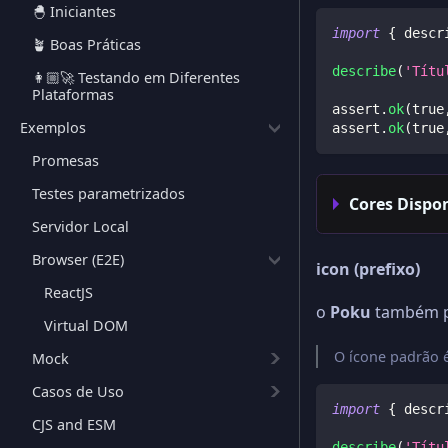
🐣 Iniciantes
import
{
 descr
🪴 Boas Práticas
describe
(
'Títu
👩🏼‍🚀 Testando em Diferentes
Plataformas
assert
.
ok
(
true
Exemplos
assert
.
ok
(
true
Promesas
Testes parametrizados
Cores Dispon
Servidor Local
Browser (E2E)
icon (prefixo)
ReactJS
o
Poku
também pe
Virtual DOM
O ícone padrão 
Mock
Casos de Uso
import
{
 descr
CJS and ESM
describe
(
'Títu