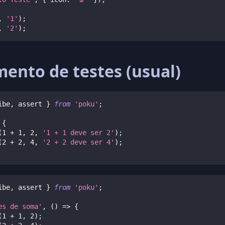
,
'1'
)
;
,
'2'
)
;
ento de testes (usual)
ibe
,
 assert 
}
from
'poku'
;
{
(
1
+
1
,
2
,
'1 + 1 deve ser 2'
)
;
(
2
+
2
,
4
,
'2 + 2 deve ser 4'
)
;
ibe
,
 assert 
}
from
'poku'
;
es de soma'
,
(
)
=>
{
(
1
+
1
,
2
)
;