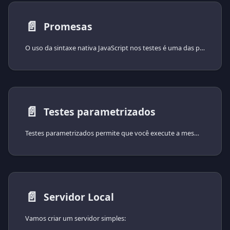
📄️
Promesas
O uso da sintaxe nativa JavaScript nos testes é uma das principais diferenças entre o Poku e outros executores de testes, o que possibilita seu uso em várias plataformas.
📄️
Testes parametrizados
Testes parametrizados permite que você execute a mesma lógica de teste com diferentes entradas e resultados esperados. Isso ajuda a testar em vários cenários sem escrever testes repetitivos.
📄️
Servidor Local
Vamos criar um servidor simples: