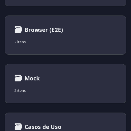
🗃
Browser (E2E)
2 itens
🗃
Mock
2 itens
🗃
Casos de Uso