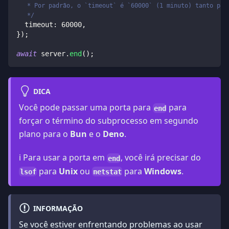
   * Por padrão, o `timeout` é `60000` (1 minuto) tanto par
   */
  timeout
:
60000
,
}
)
;
await
 server
.
end
(
)
;
DICA
Você pode passar uma porta para
para
end
forçar o término do subprocesso em segundo
plano para o
Bun
e o
Deno
.
ℹ️ Para usar a porta em
, você irá precisar do
end
para
Unix
ou
para
Windows
.
lsof
netstat
INFORMAÇÃO
Se você estiver enfrentando problemas ao usar