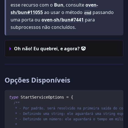
esse recurso com o
Bun
, consulte
oven-
sh/bun#11055
ao usar o método
passando
end
uma porta ou
oven-sh/bun#7441
para
subprocessos não concluídos.
Oh não! Eu quebrei, e agora? 🤡
Opções Disponíveis
type
StartServiceOptions
=
{
/**
   * - Por padrão, será resolvido na primeira saída do cons
   * - Definindo uma string: ele aguardará uma string espec
   * - Definindo um número: ele aguardará o tempo em miliss
   *