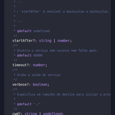
   * ---
   *
   * ℹ️ `startAfter` é sensível a maiúsculas e minúsculas.
   *
   * ---
   *
   * 
@default
 undefined
   */
  startAfter
?
:
string
|
number
;
/**
   * Encerra o serviço sem sucesso nem falha após:
   * 
@default
 60000
   */
  timeout
?
:
number
;
/**
   * Exibe a saída do serviço
   */
  verbose
?
:
boolean
;
/**
   * Especifica um caminho de destino para iniciar o proces
   *
   * 
@default
 "./"
   */
  cwd
?
:
string
|
undefined
;