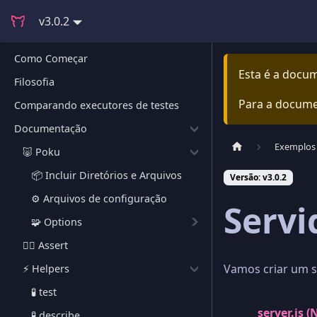
v3.0.2
Como Começar
Esta é a docu
Filosofia
Para a docume
Comparando executores de testes
Documentação
Exemplos
🐷 Poku
📦 Incluir Diretórios e Arquivos
Versão: v3.0.2
⚙️ Arquivos de configuração
Servi
🧩 Options
🕵🏻 Assert
Vamos criar um s
⚡️ Helpers
🧪 test
server.js (
🧪 describe