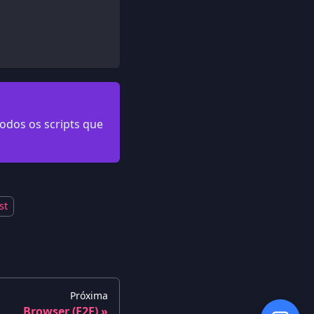
odos os scripts que
st
Próxima
Browser (E2E)