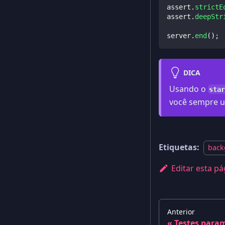
assert
.
strictE
assert
.
deepStr
server
.
end
(
)
;
DICA
Usando o
star
você sempre u
Etiquetas:
back
Editar esta pá
Anterior
Testes para