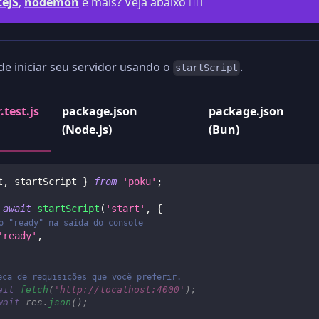
teJS
,
nodemon
e mais? Veja abaixo 👇🏻
 iniciar seu servidor usando o
.
startScript
.test.js
package.json
package.json
(Node.js)
(Bun)
t
,
 startScript 
}
from
'poku'
;
await
startScript
(
'start'
,
{
o "ready" na saída do console
'ready'
,
eca de requisições que você preferir.
ait
fetch
(
'http://localhost:4000'
)
;
wait
 res
.
json
(
)
;