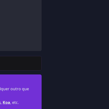
lquer outro que
s
,
Koa
, etc.