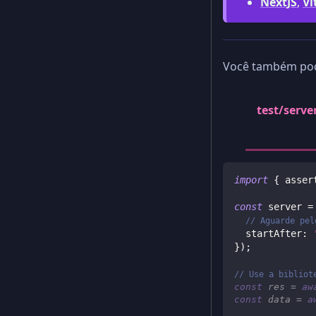
NextJS
,
Vi
Você também pode
test/server
import
{
 asser
const
 server 
=
// Aguarde pel
startAfter
:
}
)
;
// Use a bibliot
const
 res 
=
aw
const
 data 
=
a