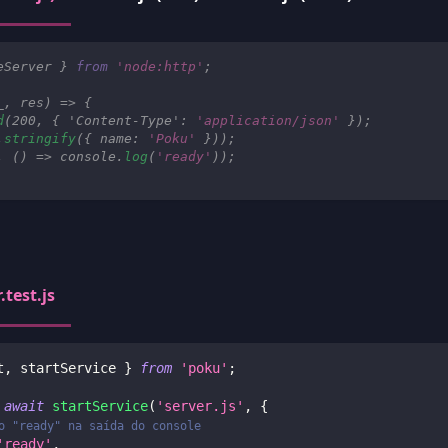
eServer 
}
from
'node:http'
;
_
,
 res
)
=>
{
d
(
200
,
{
'Content-Type'
:
'application/json'
}
)
;
.
stringify
(
{
name
:
'Poku'
}
)
)
;
,
(
)
=>
console
.
log
(
'ready'
)
)
;
.test.js
t
,
 startService 
}
from
'poku'
;
await
startService
(
'server.js'
,
{
o "ready" na saída do console
'ready'
,