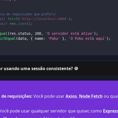
eca de requisições que preferir
ait
fetch
(
'http://localhost:4000'
)
;
wait
 res
.
json
(
)
;
qual
(
res
.
status
,
200
,
'O servidor está ativo'
)
;
ictEqual
(
data
,
{
name
:
'Poku'
}
,
'O Poku está aqui'
)
;
ar usando uma sessão consistente? 🍪
 de requisições:
Você pode usar
Axios
,
Node Fetch
ou qua
Você pode usar qualquer servidor que quiser, como
Expres