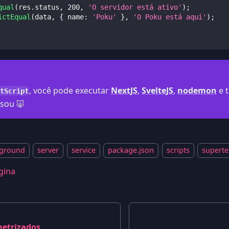
qual
(
res
.
status
,
200
,
'O servidor está ativo'
)
;
ictEqual
(
data
,
{
name
:
'Poku'
}
,
'O Poku está aqui'
)
;
, você pode executar
NextJS
,
SvelteJS
,
nodemon
e t
tScript
sou 🐷
ground
server
service
package.json
scripts
superte
gina
metrizados