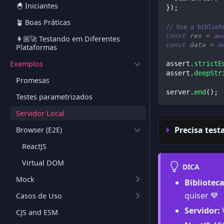
🐣 Iniciantes
}
)
;
🪴 Boas Práticas
// Use a bibliot
const
 res 
=
aw
👩🏼‍🚀 Testando em Diferentes
const
 data 
=
a
Plataformas
Exemplos
assert
.
strictE
assert
.
deepStr
Promesas
server
.
end
(
)
;
Testes parametrizados
Servidor Local
Precisa test
Browser (E2E)
ReactJS
Virtual DOM
DICA
Mock
Biblioteca
quiser 💙
Casos de Uso
Servidor:
CJS and ESM