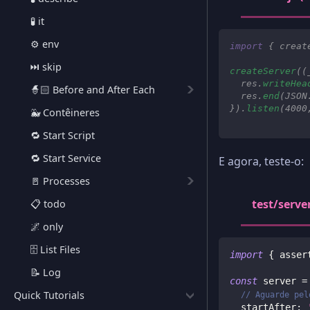
🧪 it
⚙️ env
import
{
 creat
⏭️ skip
createServer
(
(
  res
.
writeHea
🧙🏻 Before and After Each
  res
.
end
(
JSON
}
)
.
listen
(
4000
🐳 Contêineres
🔁 Start Script
🔁 Start Service
E agora, teste-o:
🚪 Processes
test/server
📋 todo
🌌 only
🗄️ List Files
import
{
 asser
📝 Log
const
 server 
=
Quick Tutorials
// Aguarde pel
startAfter
: