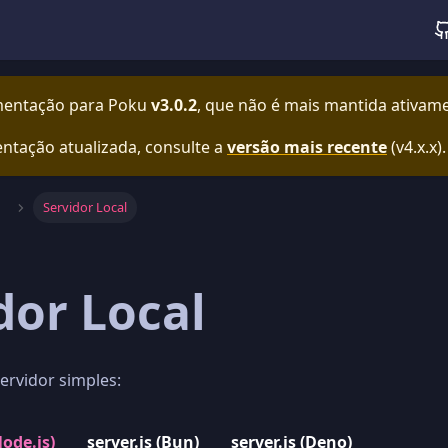
mentação para
Poku
v3.0.2
, que não é mais mantida ativam
ntação atualizada, consulte a
versão mais recente
(
v4.x.x
).
Servidor Local
dor Local
ervidor simples:
Node.js)
server.js (Bun)
server.js (Deno)