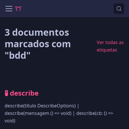
3 documentos
marcados com
Ver todas as
etiquetas
"bdd"
🧪 describe
describe(título DescribeOptions) |
describe(mensagem () => void) | describe(cb: () =>
void)