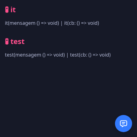
🧪 it
it(mensagem () => void) | it(cb: () => void)
🧪 test
test(mensagem () => void) | test(cb: () => void)