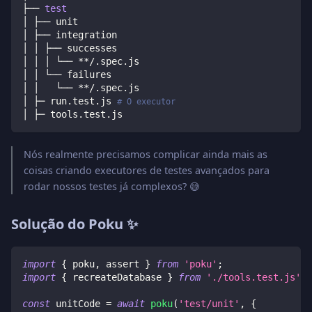
├── 
test
│ ├── unit
│ ├── integration
│ │ ├── successes
│ │ │ └── **/.spec.js
│ │ └── failures
│ │   └── **/.spec.js
│ ├─ run.test.js 
# O executor
│ ├─ tools.test.js
Nós realmente precisamos complicar ainda mais as
coisas criando executores de testes avançados para
rodar nossos testes já complexos? 😅
Solução do Poku ✨
import
{
 poku
,
 assert 
}
from
'poku'
;
import
{
 recreateDatabase 
}
from
'./tools.test.js'
;
const
 unitCode 
=
await
poku
(
'test/unit'
,
{