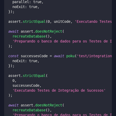
  parallel
:
true
,
  noExit
:
true
,
}
)
;
assert
.
strictEqual
(
0
,
 unitCode
,
'Executando Testes U
await
 assert
.
doesNotReject
(
recreateDatabase
(
)
,
'Preparando o banco de dados para os Testes de Int
)
;
const
 successesCode 
=
await
poku
(
'test/integration/s
  noExit
:
true
,
}
)
;
assert
.
strictEqual
(
0
,
  successesCode
,
'Executando Testes de Integração de Sucessos'
)
;
await
 assert
.
doesNotReject
(
recreateDatabase
(
)
,
'Preparando o banco de dados para os Testes de Int