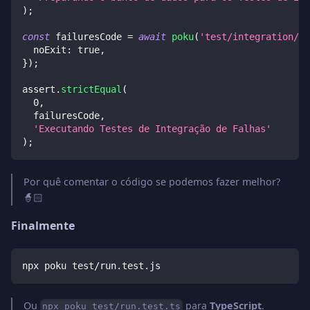
)
;
const
 failuresCode 
=
await
poku
(
'test/integration/fa
  noExit
:
true
,
}
)
;
assert
.
strictEqual
(
0
,
  failuresCode
,
'Executando Testes de Integração de Falhas'
)
;
Por quê comentar o código se podemos fazer melhor?
🧙🏻
Finalmente
npx poku test/run.test.js
Ou
para
TypeScript
.
npx poku test/run.test.ts