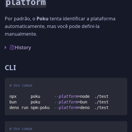
platform
Por padrão, o
Poku
tenta identificar a plataforma
automaticamente, mas você pode defini-la
manualmente.
History
CLI
# Uso comum
npx      poku      
--platform
=
node  ./test
bun      poku      
--platform
=
bun   ./test
deno run npm:poku  
--platform
=
deno  ./test
# Uso comum