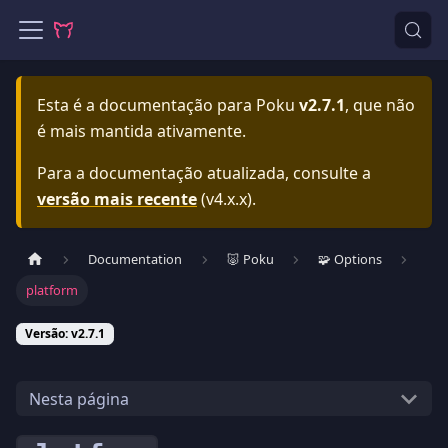
Esta é a documentação para
Poku
v2.7.1
, que não
é mais mantida ativamente.
Para a documentação atualizada, consulte a
versão mais recente
(
v4.x.x
).
Documentation
🐷 Poku
🧩 Options
platform
Versão: v2.7.1
Nesta página