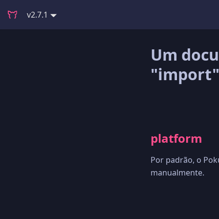
v2.7.1
Um docu
"import
platform
Por padrão, o Poku
manualmente.