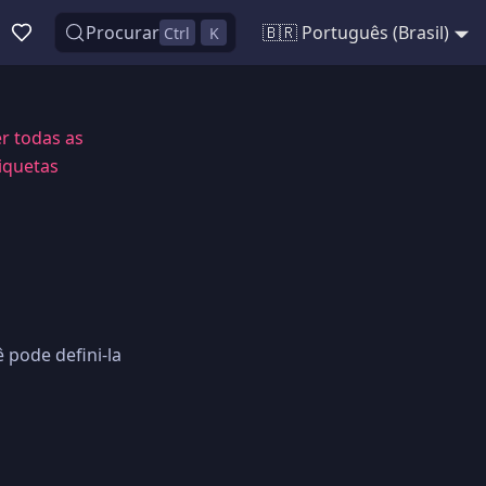
Procurar
🇧🇷 Português (Brasil)
Ctrl
K
r todas as
iquetas
 pode defini-la