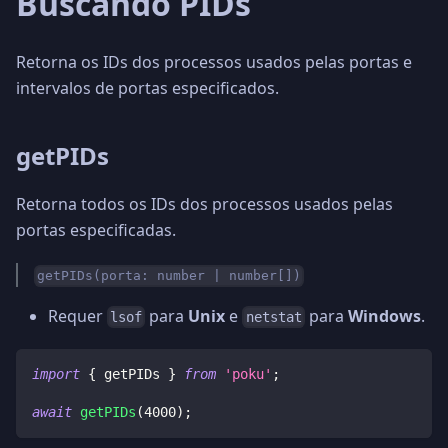
Buscando PIDs
Retorna os IDs dos processos usados pelas portas e
intervalos de portas especificados.
getPIDs
Retorna todos os IDs dos processos usados pelas
portas especificadas.
getPIDs(porta: number | number[])
Requer
para
Unix
e
para
Windows
.
lsof
netstat
import
{
 getPIDs 
}
from
'poku'
;
await
getPIDs
(
4000
)
;