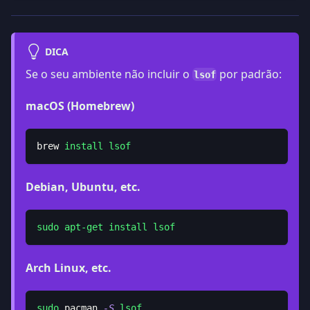
DICA
Se o seu ambiente não incluir o
por padrão:
lsof
macOS (Homebrew)
brew 
install
lsof
Debian, Ubuntu, etc.
sudo
apt-get
install
lsof
Arch Linux, etc.
sudo
 pacman 
-S
lsof