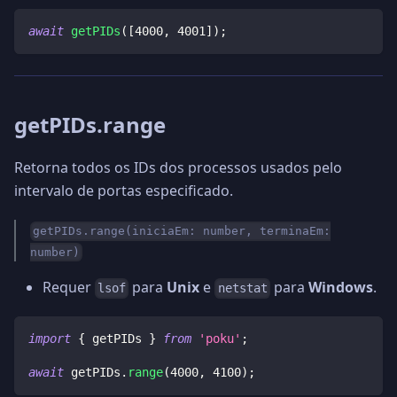
await
getPIDs
(
[
4000
,
4001
]
)
;
getPIDs.range
Retorna todos os IDs dos processos usados pelo
intervalo de portas especificado.
getPIDs.range(iniciaEm: number, terminaEm:
number)
Requer
para
Unix
e
para
Windows
.
lsof
netstat
import
{
 getPIDs 
}
from
'poku'
;
await
 getPIDs
.
range
(
4000
,
4100
)
;