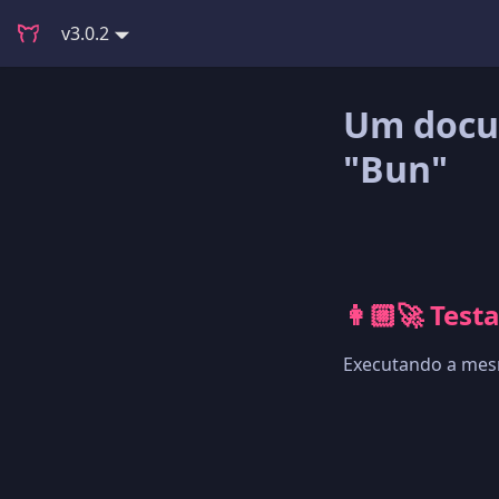
v3.0.2
Um docu
"Bun"
👩🏼‍🚀 Tes
Executando a mesm