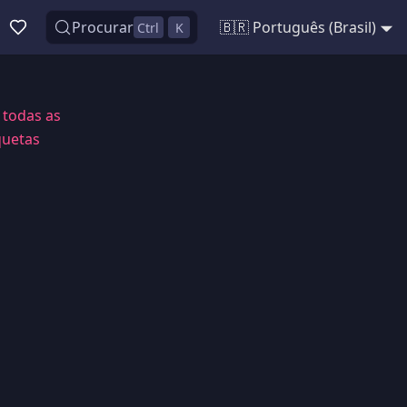
Procurar
🇧🇷 Português (Brasil)
Ctrl
K
 todas as
quetas