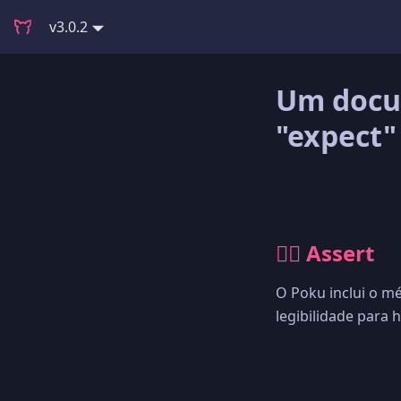
v3.0.2
Um docu
"expect"
🕵🏻 Assert
O Poku inclui o m
legibilidade para