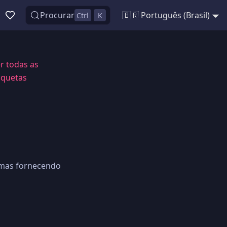
Procurar
🇧🇷 Português (Brasil)
Ctrl
K
r todas as
iquetas
 mas fornecendo