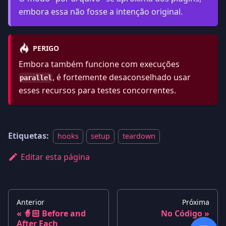
embora essa não fosse a intenção original.
PERIGO
Embora também funcione com execuções
, é fortemente desaconselhado usar
parallel
esses recursos para testes concorrentes.
Etiquetas:
hooks
setup
teardown
Editar esta página
Anterior
Próxima
🧙🏻 Before and
No Código
After Each