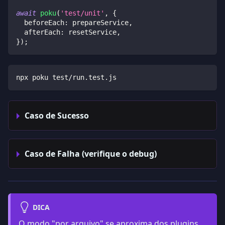
await
poku
(
'test/unit'
,
{
  beforeEach
:
 prepareService
,
  afterEach
:
 resetService
,
}
)
;
npx poku test/run.test.js
Caso de Sucesso
Caso de Falha (verifique o debug)
DICA
O modo "por arquivo" se aproxima dos plugins,