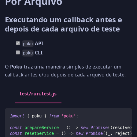
Por Arquivo
Executando um callback antes e
depois de cada arquivo de teste
API
poku
CLI
poku
O
Poku
traz uma maneira simples de executar um
callback antes e/ou depois de cada arquivo de teste.
test/run.test.js
import
{
 poku 
}
from
'poku'
;
const
prepareService
=
(
)
=>
new
Promise
(
(
resolve
)
=
const
resetService
=
(
)
=>
new
Promise
(
(
_
,
 reject
)
=