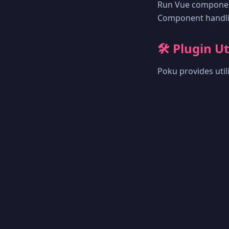
Run Vue component
Component handlin
🛠️ Plugin Ut
Poku provides util