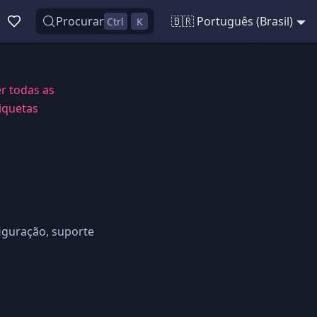
Procurar
🇧🇷 Português (Brasil)
Ctrl
K
r todas as
iquetas
iguração, suporte