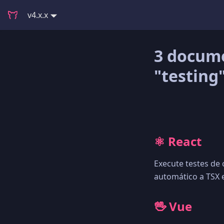
v4.x.x
3 docum
"testing
⚛️ React
Execute testes de
automático a TSX 
🖖 Vue