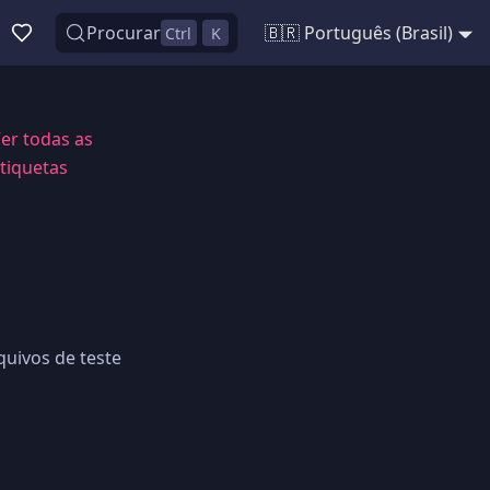
Procurar
🇧🇷 Português (Brasil)
Ctrl
K
er todas as
tiquetas
quivos de teste