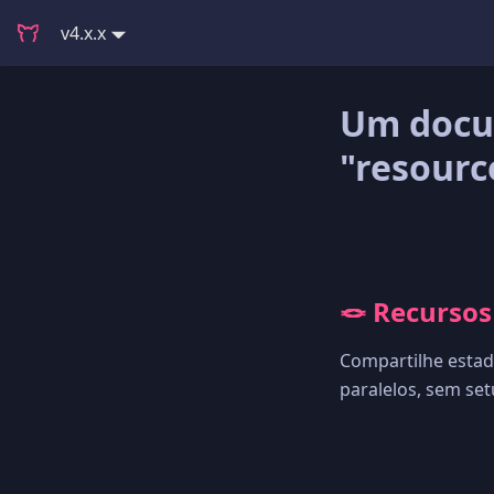
v4.x.x
Um docu
"resourc
🪢 Recurso
Compartilhe estad
paralelos, sem set