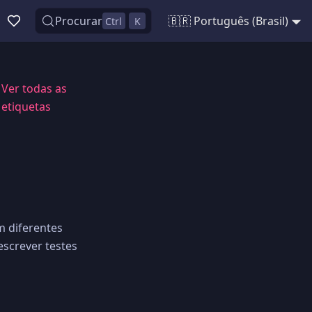
Procurar
🇧🇷 Português (Brasil)
Ctrl
K
Ver todas as
etiquetas
m diferentes
escrever testes