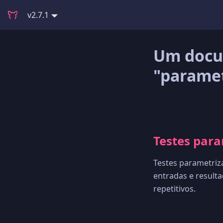
v2.7.1
Um docu
"paramet
Testes par
Testes parametriz
entradas e resulta
repetitivos.